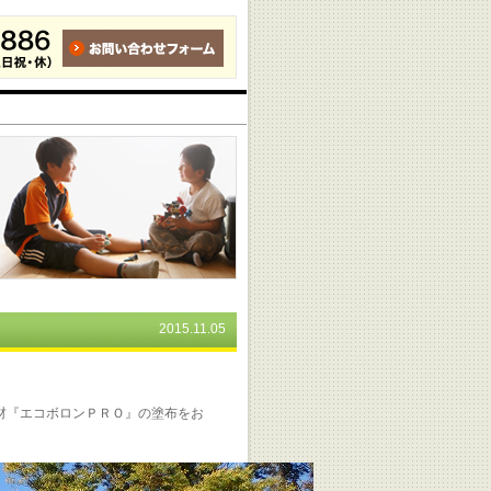
2015.11.05
材『エコボロンＰＲＯ』の塗布をお