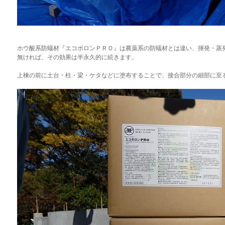
ホウ酸系防蟻材『エコボロンＰＲＯ』は農薬系の防蟻材とは違い、揮発・蒸
無ければ、その効果は半永久的に続きます。
上棟の前に土台・柱・梁・ケタなどに塗布することで、接合部分の細部に至