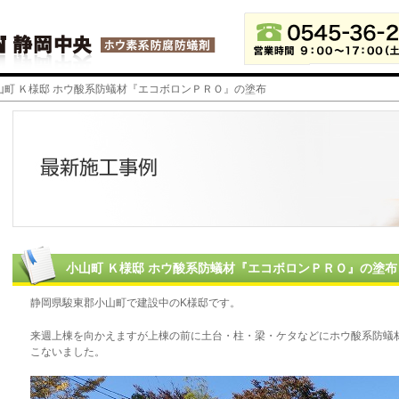
小山町 Ｋ様邸 ホウ酸系防蟻材『エコボロンＰＲＯ』の塗布
小山町 Ｋ様邸 ホウ酸系防蟻材『エコボロンＰＲＯ』の塗布
静岡県駿東郡小山町で建設中のK様邸です。
来週上棟を向かえますが上棟の前に土台・柱・梁・ケタなどにホウ酸系防蟻
こないました。