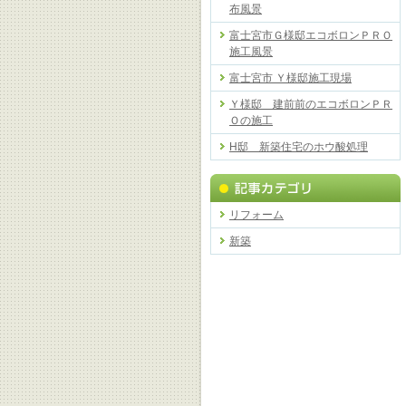
布風景
富士宮市Ｇ様邸エコボロンＰＲＯ
施工風景
富士宮市 Ｙ様邸施工現場
Ｙ様邸 建前前のエコボロンＰＲ
Ｏの施工
H邸 新築住宅のホウ酸処理
リフォーム
新築