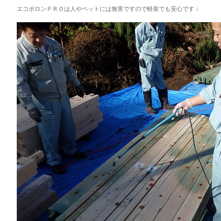
エコボロンＰＲＯは人やペットには無害ですので軽装でも安心です ↓