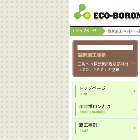
最新施工事例
> 
三島市 Ｎ様邸新築現場 防蟻材『エ
コボロンＰＲＯ』の塗布