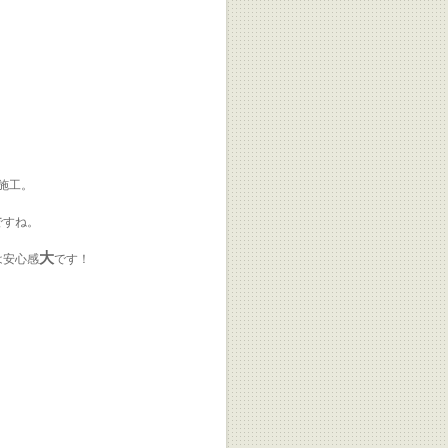
施工。
ですね。
大
は安心感
です！