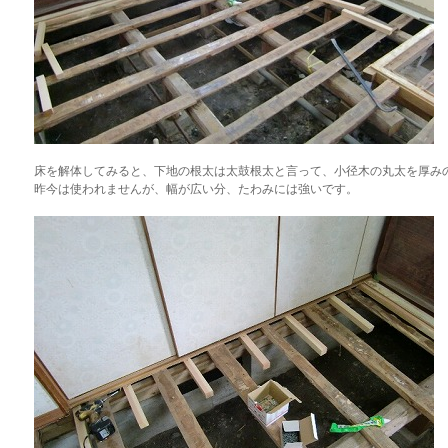
床を解体してみると、下地の根太は太鼓根太と言って、小径木の丸太を厚み
昨今は使われませんが、幅が広い分、たわみには強いです。