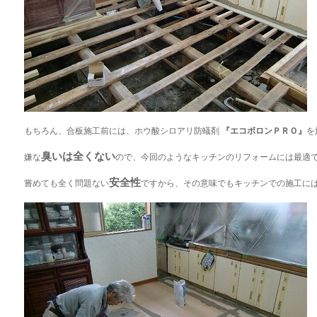
もちろん、合板施工前には、ホウ酸シロアリ防蟻剤
『エコボロンＰＲＯ』
を
臭いは全くない
嫌な
ので、今回のようなキッチンのリフォームには最適
安全性
嘗めても全く問題ない
ですから、その意味でもキッチンでの施工に