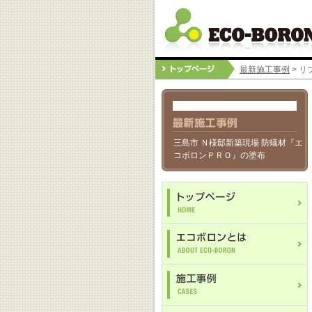
最新施工事例
> リ
三島市 Ｎ様邸新築現場 防蟻材『エ
コボロンＰＲＯ』の塗布