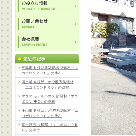
三島市 Ｎ様邸新築現場 防蟻材『エ
コボロンＰＲＯ』の塗布
清水町 Ｋ様邸 ホウ酸系防蟻材
『エコボロンＰＲＯ』の塗布
マクス モデルハウス 防蟻材『エコ
ボロンPRO』の塗布
小山町 Ｋ様邸 ホウ酸系防蟻材『エ
コボロンＰＲＯ』の塗布
富士宮市 Ｋ様邸 『エコボロンＰＲ
Ｏ』の塗付