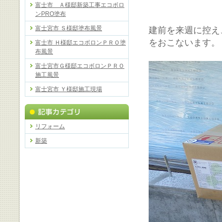
富士市 Ａ様邸新築工事エコボロ
ンPRO塗布
富士宮市 Ｓ様邸塗布風景
建前を来週に控え
をおこないます。
富士市 Ｈ様邸エコボロンＰＲＯ塗
布風景
富士宮市Ｇ様邸エコボロンＰＲＯ
施工風景
富士宮市 Ｙ様邸施工現場
リフォーム
新築