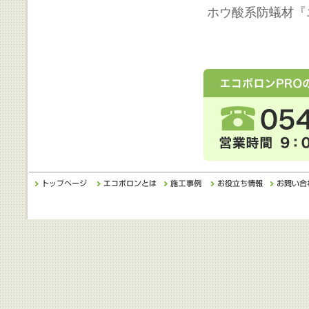
ホウ酸系防蟻材『