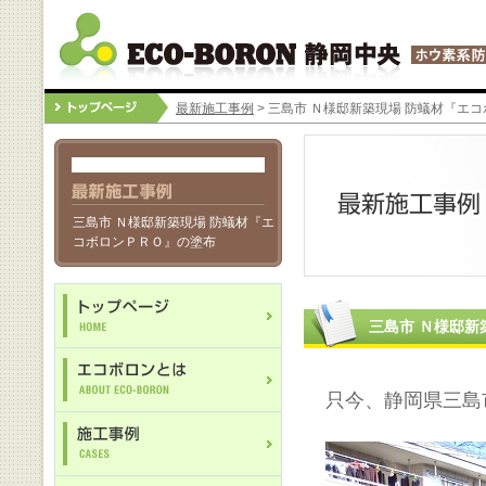
最新施工事例
> 三島市 Ｎ様邸新築現場 防蟻材『エ
三島市 Ｎ様邸新築現場 防蟻材『エ
コボロンＰＲＯ』の塗布
三島市 Ｎ様邸新
只今、静岡県三島