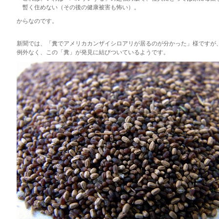
暫く住めない（その後の健康被害も怖い）。
からなのです。
新聞では、「糞でアメリカカンザイシロアリが居るのが分かった」様ですが
例外なく、この「糞」が発見に結びついているようです。