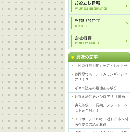
「性能保証制度」改定のお知らせ
静岡県でもアメリカカンザイシロ
アリ！？
ギネス認定の最強苦み成分
薪置き場に居たシロアリ 【動画】
劣化等級３、長期、フラット35S
にも完全対応！
エコボロンPROが（社）日本木材
保存協会の認定取得！