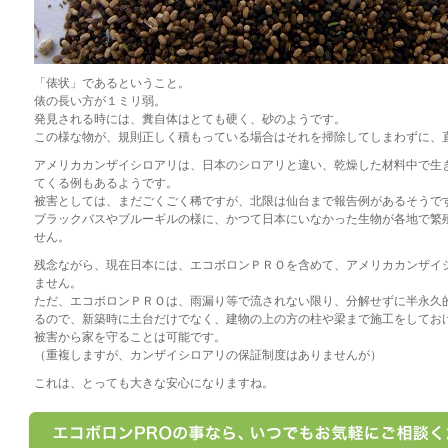
「俵状」であるということ。
俵の長い方が１ミリ弱。
発見される時には、糞自体はとても硬く、砂のようです。
この様な物が、規則正しく積もっている場合はそれを掃除してしまわずに、
アメリカカンザイシロアリは、日本のシロアリと違い、乾燥した材料中で生
てくる例もあるようです。
被害としては、まだごくごく稀ですが、北限は仙台まで報告例があるそうで
ブラックバスやブルーギルの様に、かつて日本にいなかった生物が各地で繁
せん。
残念ながら、現在日本には、エコボロンＰＲＯを含めて、アメリカカンザイ
ません。
ただ、エコボロンＰＲＯは、雨漏り等で流されない限り、分解せずに半永久
るので、新築時に土台だけでなく、建物の上の方の柱や梁まで施工をしてお
被害から家を守ることは可能です。
（重複しますが、カンザイシロアリの保証制度はありませんが）
これは、とっても大きな安心になりますね。