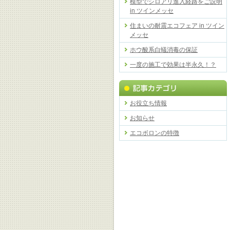
模型でシロアリ進入経路をご説明
in ツインメッセ
住まいの耐震エコフェア in ツイン
メッセ
ホウ酸系白蟻消毒の保証
一度の施工で効果は半永久！？
お役立ち情報
お知らせ
エコボロンの特徴