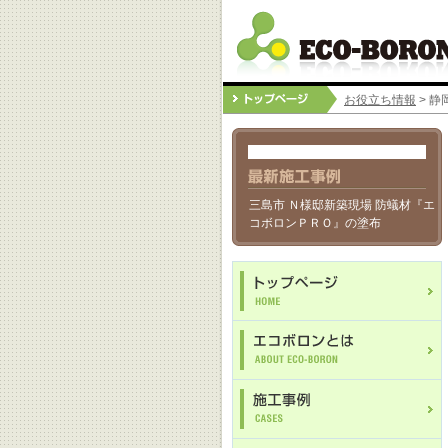
お役立ち情報
> 
三島市 Ｎ様邸新築現場 防蟻材『エ
コボロンＰＲＯ』の塗布