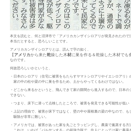
本文を読むと、何と沼津市で「アメリカカンザイシロアリが発見されたので
本当だとすると、恐ろしいことです。
アメリカカンザイシロアリとは、読んで字の如く、
【
アメリカ
から来た
乾
燥した木
材
に巣を作る＆乾燥した木材でも
なのです。
何故恐ろしいかというと、
・日本のシロアリ（住宅に被害をもたらすヤマトシロアリやイエシロアリ）
家の中の柱や梁の中に巣を作るため、土からやってくるわけではない。
・どこから来るかというと、飛んできて家の隙間から進入するので、日本の
できない。
・つまり、床下に潜って点検したところで、被害を発見できる可能性が低い
・上記の理由で、被害が床下ではなく、壁の中や屋根裏の梁の中なので、も
駆除が非常に難しい。
・アメリカでは、被害があった家を丸ごとラッピングし、農薬で薫蒸する方
これは、いわば「バルサンする」の超強力版で、住人にとっては家に毒薬